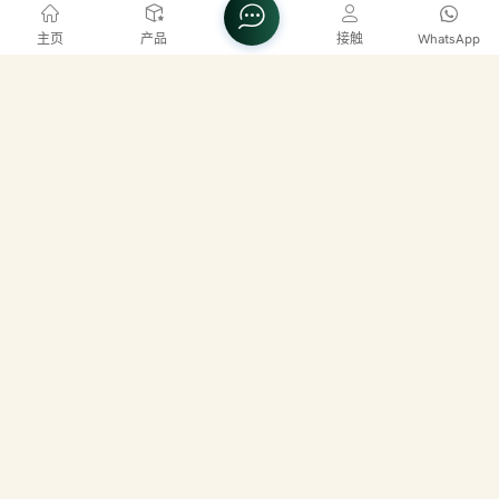
板、墙板和围栏解决方案。我们先进的生产设施拥有12条生
主页
产品
接触
WhatsApp
产线，年产能高达8000公吨，相当于总产值500万美元。这
一产能使我们能够为国内外市场提供可靠的供应和稳定的质
量。我们的核心理念是将木材的天然美感与塑料的耐用性和
联系我们
低维护性相结合。我们的产品经过精心设计，能够承受马来
西亚的热带气候，有效抵抗潮湿、白蚁和紫外线损伤，且不
电话
+86 15395095686
会开裂、变形或腐烂。
电子邮件
info@sayruowood.com
No 11 Jalan tiaj 3/2/1 Taman industry alam jaya II
bandar puncak alam 42300 selangor
版权 @ 2026 兴农博森集团控股有限公司 版权所有 .
网
络支持
博客
Xml
隐私政策
网站地图