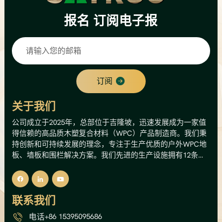
报名
订阅电子报
订阅
关于我们
公司成立于2025年，总部位于吉隆坡，迅速发展成为一家值
得信赖的高品质木塑复合材料（WPC）产品制造商。我们秉
持创新和可持续发展的理念，专注于生产优质的户外WPC地
板、墙板和围栏解决方案。我们先进的生产设施拥有12条生
产线，年产能高达8000公吨，相当于总产值500万美元。这
一产能使我们能够为国内外市场提供可靠的供应和稳定的质
量。我们的核心理念是将木材的天然美感与塑料的耐用性和
联系我们
低维护性相结合。我们的产品经过精心设计，能够承受马来
西亚的热带气候，有效抵抗潮湿、白蚁和紫外线损伤，且不
电话
+86 15395095686
会开裂、变形或腐烂。