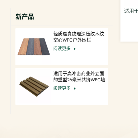
适用
新产品
轻质逼真纹理深压纹木纹
空心WPC户外围栏
阅读更多
适用于高冲击商业外立面
的重型26毫米共挤WPC墙
板
阅读更多