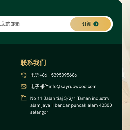
订阅
联系我们
+86 15395095686
电话
info@sayruowood.com
电子邮件
No 11 Jalan tiaj 3/2/1 Taman industry
alam jaya II bandar puncak alam 42300
selangor