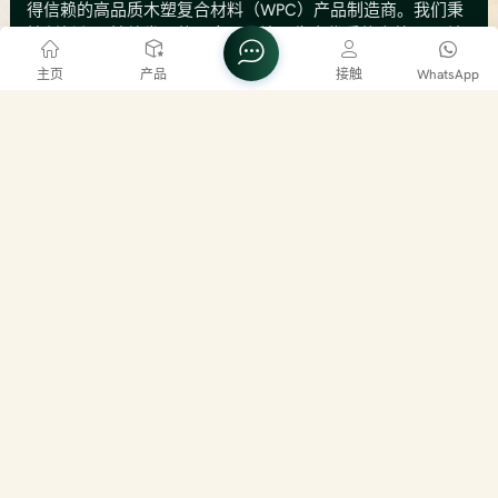
得信赖的高品质木塑复合材料（WPC）产品制造商。我们秉
持创新和可持续发展的理念，专注于生产优质的户外WPC地
板、墙板和围栏解决方案。我们先进的生产设施拥有12条生
主页
产品
接触
WhatsApp
产线，年产能高达8000公吨，相当于总产值500万美元。这
一产能使我们能够为国内外市场提供可靠的供应和稳定的质
量。我们的核心理念是将木材的天然美感与塑料的耐用性和
联系我们
低维护性相结合。我们的产品经过精心设计，能够承受马来
西亚的热带气候，有效抵抗潮湿、白蚁和紫外线损伤，且不
电话
+86 15395095686
会开裂、变形或腐烂。
电子邮件
info@sayruowood.com
No 11 Jalan tiaj 3/2/1 Taman industry alam jaya II
bandar puncak alam 42300 selangor
版权 @ 2026 兴农博森集团控股有限公司 版权所有 .
网
络支持
博客
Xml
隐私政策
网站地图