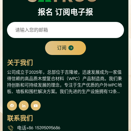
报名
订阅电子报
订阅
关于我们
公司成立于2025年，总部位于吉隆坡，迅速发展成为一家值
得信赖的高品质木塑复合材料（WPC）产品制造商。我们秉
持创新和可持续发展的理念，专注于生产优质的户外WPC地
板、墙板和围栏解决方案。我们先进的生产设施拥有12条生
产线，年产能高达8000公吨，相当于总产值500万美元。这
一产能使我们能够为国内外市场提供可靠的供应和稳定的质
量。我们的核心理念是将木材的天然美感与塑料的耐用性和
联系我们
低维护性相结合。我们的产品经过精心设计，能够承受马来
西亚的热带气候，有效抵抗潮湿、白蚁和紫外线损伤，且不
电话
+86 15395095686
会开裂、变形或腐烂。